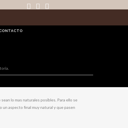
CONTACTO
oria.
 sean lo mas naturales posibles. Para ello se
o un aspecto final muy natural y que pasen