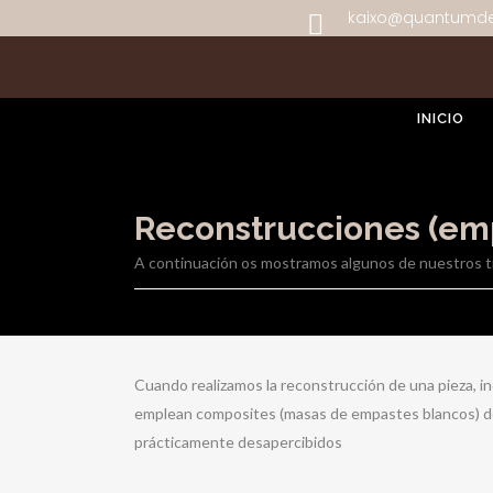
kaixo@quantumde
INICIO
Reconstrucciones (em
A continuación os mostramos algunos de nuestros tr
Cuando realizamos la reconstrucción de una pieza, inc
emplean composites (masas de empastes blancos) de d
prácticamente desapercibidos