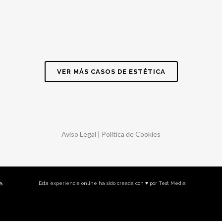
VER MÁS CASOS DE ESTÉTICA
Aviso Legal
|
Política de Cookies
s
Esta experiencia online ha sido creada con ♥ por
Test Media