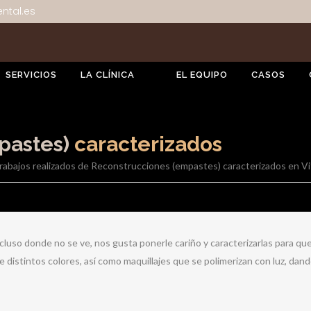
ntal.es
SERVICIOS
LA CLÍNICA
EL EQUIPO
CASOS
pastes)
caracterizados
abajos realizados de Reconstrucciones (empastes) caracterizados en Vit
luso donde no se ve, nos gusta ponerle cariño y caracterizarlas para que
istintos colores, así como maquillajes que se polimerizan con luz, dand